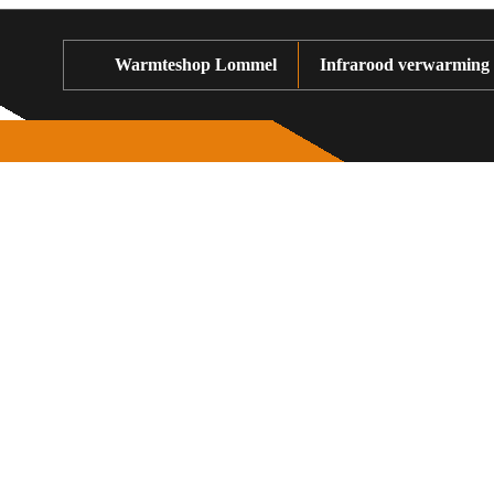
Warmteshop Lommel
Infrarood verwarming
ming? Veelgestelde vragen
ersiteit van Kaiserslautern
tentieel van maar liefst 70%
n worden eveneens bevestigd
chter, het is essentieel om
voorzichtigheid te
ngen in sommige gevallen het