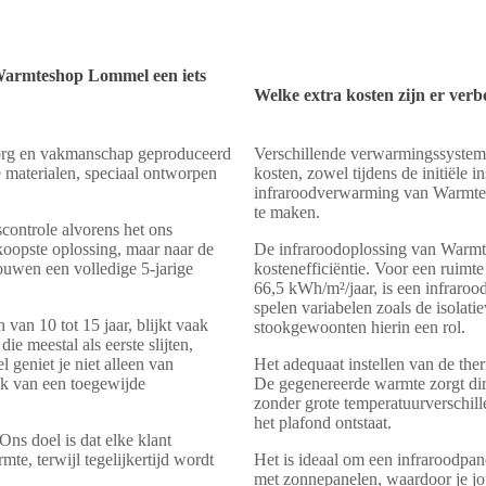
armteshop Lommel een iets
Welke extra kosten zijn er ve
 zorg en vakmanschap geproduceerd
Verschillende verwarmingssyste
e materialen, speciaal ontworpen
kosten, zowel tijdens de initiële 
infraroodverwarming van Warmtes
te maken.
scontrole alvorens het ons
koopste oplossing, maar naar de
De infraroodoplossing van Warm
ouwen een volledige 5-jarige
kostenefficiëntie. Voor een ruim
66,5 kWh/m²/jaar, is een infraro
spelen variabelen zoals de isolat
an 10 tot 15 jaar, blijkt vaak
stookgewoonten hierin een rol.
ie meestal als eerste slijten,
 geniet je niet alleen van
Het adequaat instellen van de the
k van een toegewijde
De gegenereerde warmte zorgt dir
zonder grote temperatuurverschi
het plafond ontstaat.
Ons doel is dat elke klant
te, terwijl tegelijkertijd wordt
Het is ideaal om een infraroodp
met zonnepanelen, waardoor je jo