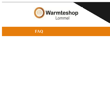
FAQ
Bespaar tot 70% met infrarood verwar
bij Warmteshop Lommel
Volgens een studie van de Technische Univ
kunnen infraroodpanelen een besparingspo
bieden. Deze indrukwekkende statistieke
door feedback van onze tevreden klanten. E
dergelijke claims met een zekere mate van 
benaderen, aangezien significante bespari