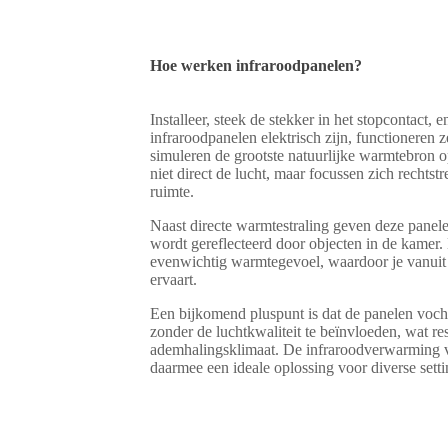
Hoe werken infraroodpanelen?
Installeer, steek de stekker in het stopcontact
infraroodpanelen elektrisch zijn, functioneren ze
simuleren de grootste natuurlijke warmtebron 
niet direct de lucht, maar focussen zich rechts
ruimte.
Naast directe warmtestraling geven deze panele
wordt gereflecteerd door objecten in de kamer.
evenwichtig warmtegevoel, waardoor je vanuit
ervaart.
Een bijkomend pluspunt is dat de panelen voch
zonder de luchtkwaliteit te beïnvloeden, wat re
ademhalingsklimaat. De infraroodverwarmin
daarmee een ideale oplossing voor diverse setti