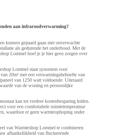
rbonden aan infraroodverwarming?
men kunnen gepaard gaan met onverwachte
installatie als gedurende het onderhoud. Met de
hop Lommel hoef je je hier geen zorgen over
teshop Lommel staat synoniem voor
te van 20m² met een verwarmingsbehoefte van
odpaneel van 1250 watt voldoende. Uiteraard
iewaarde van de woning en persoonlijke
rmostaat kan tot verdere kostenbesparing leiden.
ect voor een comfortabele ruimtetemperatuur
llen, waardoor er geen warmteophoping onder
aneel van Warmteshop Lommel te combineren
uw afhankelijkheid van fluctuerende