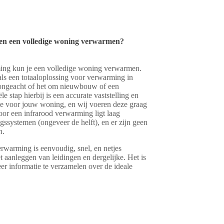
len een volledige woning verwarmen?
ming kun je een volledige woning verwarmen.
als een totaaloplossing voor verwarming in
 ongeacht of het om nieuwbouw of een
e stap hierbij is een accurate vaststelling en
e voor jouw woning, en wij voeren deze graag
voor een infrarood verwarming ligt laag
ssystemen (ongeveer de helft), en er zijn geen
n.
erwarming is eenvoudig, snel, en netjes
t aanleggen van leidingen en dergelijke. Het is
r informatie te verzamelen over de ideale