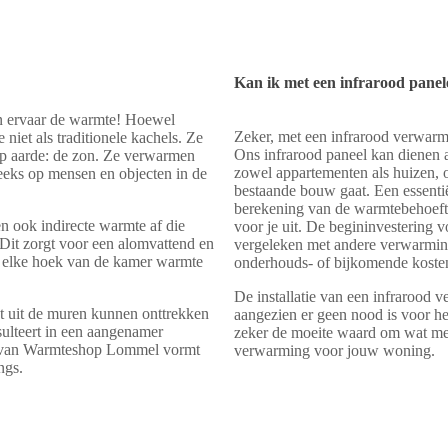
Kan ik met een infrarood pane
, en ervaar de warmte! Hoewel
Zeker, met een infrarood verwar
 niet als traditionele kachels. Ze
Ons infrarood paneel kan dienen 
op aarde: de zon. Ze verwarmen
zowel appartementen als huizen,
treeks op mensen en objecten in de
bestaande bouw gaat. Een essentiël
berekening van de warmtebehoeft
n ook indirecte warmte af die
voor je uit. De begininvestering 
 Dit zorgt voor een alomvattend en
vergeleken met andere verwarming
 elke hoek van de kamer warmte
onderhouds- of bijkomende koste
De installatie van een infrarood v
t uit de muren kunnen onttrekken
aangezien er geen nood is voor he
sulteert in een aangenamer
zeker de moeite waard om wat mee
g van Warmteshop Lommel vormt
verwarming voor jouw woning.
ngs.