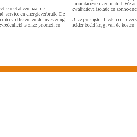
stroomtarieven vermindert. We adv
 je niet alleen naar de
kwalitatieve isolatie en zonne-ene
d, service en energieverbruik. De
terst efficiënt en de investering
Onze prijslijsten bieden een overz
evredenheid is onze prioriteit en
helder beeld krijgt van de kosten,
Wat is het verschil tussen 