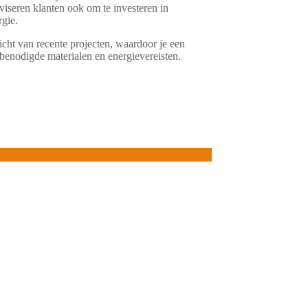
iseren klanten ook om te investeren in
rgie.
icht van recente projecten, waardoor je een
 benodigde materialen en energievereisten.
een infrarood straler en een infrarood