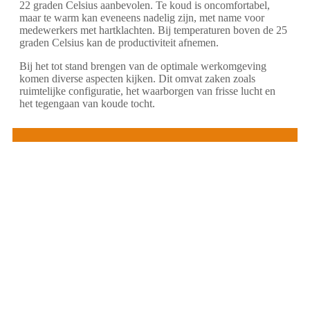
22 graden Celsius aanbevolen. Te koud is oncomfortabel,
maar te warm kan eveneens nadelig zijn, met name voor
medewerkers met hartklachten. Bij temperaturen boven de 25
graden Celsius kan de productiviteit afnemen.
Bij het tot stand brengen van de optimale werkomgeving
komen diverse aspecten kijken. Dit omvat zaken zoals
ruimtelijke configuratie, het waarborgen van frisse lucht en
het tegengaan van koude tocht.
Infrarood panelen als hoofdverwarming
Opteer voor infraroodverwarming van Warmteshop
Lommel om een stimulerende werkplek te creëren