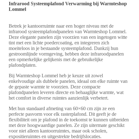
Infrarood Systeemplafond Verwarming bij Warmteshop
Lommel
Betrek je kantoorruimte naar een hoger niveau met de
infrarood systeemplafondpanelen van Warmteshop Lommel.
Deze elegante panelen zijn voorzien van een ingetogen witte
tint met een lichte poedercoating, en integreren zich
moeiteloos in je bestaande systeemplafond. Dankzij hun
gestroomlijnde vormgeving, hebben deze infraroodpanelen
een opmerkelijke gelijkenis met de gebruikelijke
plafondplaten.
Bij Warmteshop Lommel heb je keuze uit zowel
enkelvoudige als dubbele panelen, ideaal om elke ruimte van
de gepaste warmte te voorzien. Deze compacte
plafondpanelen leveren directe en behaaglijke warmte, wat
het comfort in diverse ruimtes aanzienlijk verbetert.
Met hun standaard afmeting van 60×60 cm zijn ze een
perfecte pasvorm voor elk rasterplafond. Dit geeft je de
flexibiliteit om je plafond in de toekomst te kunnen uitbreiden
met deze hoogwaardige panelen. Ze zijn uitermate geschikt
voor niet alleen kantoorruimtes, maar ook scholen,
expositieruimtes en uitgestrekte bedrijfslocaties.